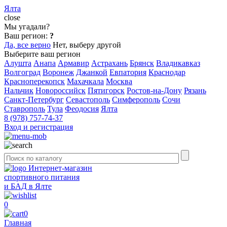
Ялта
close
Мы угадали?
Ваш регион:
?
Да, все верно
Нет, выберу другой
Выберите ваш регион
Алушта
Анапа
Армавир
Астрахань
Брянск
Владикавказ
Волгоград
Воронеж
Джанкой
Евпатория
Краснодар
Красноперекопск
Махачкала
Москва
Нальчик
Новороссийск
Пятигорск
Ростов-на-Дону
Рязань
Санкт-Петербург
Севастополь
Симферополь
Сочи
Ставрополь
Тула
Феодосия
Ялта
8 (978) 757-74-37
Вход и регистрация
Интернет-магазин
спортивного питания
и БАД в Ялте
0
0
Главная