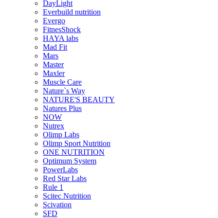
DayLight
Everbuild nutrition
Evergo
FitnesShock
HAYA labs
Mad Fit
Mars
Master
Maxler
Muscle Care
Nature`s Way
NATURE'S BEAUTY
Natures Plus
NOW
Nutrex
Olimp Labs
Olimp Sport Nutrition
ONE NUTRITION
Optimum System
PowerLabs
Red Star Labs
Rule 1
Scitec Nutrition
Scivation
SFD