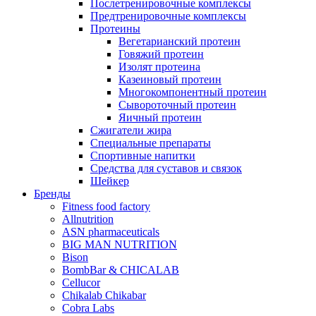
Послетренировочные комплексы
Предтренировочные комплексы
Протеины
Вегетарианский протеин
Говяжий протеин
Изолят протеина
Казеиновый протеин
Многокомпонентный протеин
Сывороточный протеин
Яичный протеин
Сжигатели жира
Специальные препараты
Спортивные напитки
Средства для суставов и связок
Шейкер
Бренды
Fitness food factory
Allnutrition
ASN pharmaceuticals
BIG MAN NUTRITION
Bison
BombBar & CHICALAB
Cellucor
Chikalab Chikabar
Cobra Labs