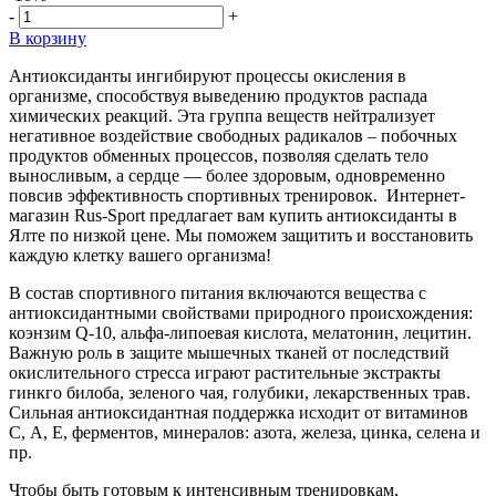
-
+
В корзину
Антиоксиданты ингибируют процессы окисления в
организме, способствуя выведению продуктов распада
химических реакций. Эта группа веществ нейтрализует
негативное воздействие свободных радикалов – побочных
продуктов обменных процессов, позволяя сделать тело
выносливым, а сердце — более здоровым, одновременно
повсив эффективность спортивных тренировок. Интернет-
магазин Rus-Sport предлагает вам купить антиоксиданты в
Ялте по низкой цене. Мы поможем защитить и восстановить
каждую клетку вашего организма!
В состав спортивного питания включаются вещества с
антиоксидантными свойствами природного происхождения:
коэнзим Q-10, альфа-липоевая кислота, мелатонин, лецитин.
Важную роль в защите мышечных тканей от последствий
окислительного стресса играют растительные экстракты
гинкго билоба, зеленого чая, голубики, лекарственных трав.
Сильная антиоксидантная поддержка исходит от витаминов
С, А, Е, ферментов, минералов: азота, железа, цинка, селена и
пр.
Чтобы быть готовым к интенсивным тренировкам,