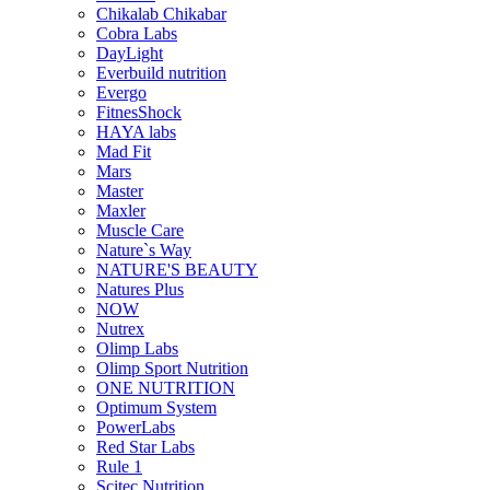
Chikalab Chikabar
Cobra Labs
DayLight
Everbuild nutrition
Evergo
FitnesShock
HAYA labs
Mad Fit
Mars
Master
Maxler
Muscle Care
Nature`s Way
NATURE'S BEAUTY
Natures Plus
NOW
Nutrex
Olimp Labs
Olimp Sport Nutrition
ONE NUTRITION
Optimum System
PowerLabs
Red Star Labs
Rule 1
Scitec Nutrition