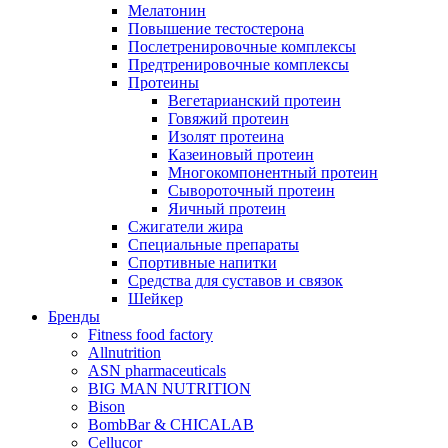
Мелатонин
Повышение тестостерона
Послетренировочные комплексы
Предтренировочные комплексы
Протеины
Вегетарианский протеин
Говяжий протеин
Изолят протеина
Казеиновый протеин
Многокомпонентный протеин
Сывороточный протеин
Яичный протеин
Сжигатели жира
Специальные препараты
Спортивные напитки
Средства для суставов и связок
Шейкер
Бренды
Fitness food factory
Allnutrition
ASN pharmaceuticals
BIG MAN NUTRITION
Bison
BombBar & CHICALAB
Cellucor