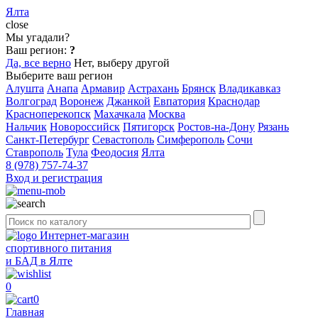
Ялта
close
Мы угадали?
Ваш регион:
?
Да, все верно
Нет, выберу другой
Выберите ваш регион
Алушта
Анапа
Армавир
Астрахань
Брянск
Владикавказ
Волгоград
Воронеж
Джанкой
Евпатория
Краснодар
Красноперекопск
Махачкала
Москва
Нальчик
Новороссийск
Пятигорск
Ростов-на-Дону
Рязань
Санкт-Петербург
Севастополь
Симферополь
Сочи
Ставрополь
Тула
Феодосия
Ялта
8 (978) 757-74-37
Вход и регистрация
Интернет-магазин
спортивного питания
и БАД в Ялте
0
0
Главная