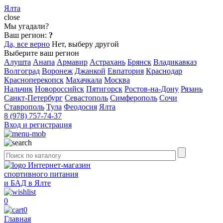
Ялта
close
Мы угадали?
Ваш регион:
?
Да, все верно
Нет, выберу другой
Выберите ваш регион
Алушта
Анапа
Армавир
Астрахань
Брянск
Владикавказ
Волгоград
Воронеж
Джанкой
Евпатория
Краснодар
Красноперекопск
Махачкала
Москва
Нальчик
Новороссийск
Пятигорск
Ростов-на-Дону
Рязань
Санкт-Петербург
Севастополь
Симферополь
Сочи
Ставрополь
Тула
Феодосия
Ялта
8 (978) 757-74-37
Вход и регистрация
Интернет-магазин
спортивного питания
и БАД в Ялте
0
0
Главная