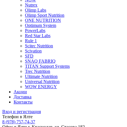
Nutrex
Olimp Labs
Olimp Sport Nutrition
ONE NUTRITION
Optimum System
PowerLabs
Red Star Labs
Rule 1
Scitec Nutrition
Scivation
SFD
SNAQ FABRIQ
TITAN Support Systems
Trec Nutrition
Ultimate Nutrition
Universal Nutrition
WOW ENERGY
Акции
Доставка
Контакты
Вход и регистрация
Телефон в Ялте
8 (978) 757-74-37
Офис в Ялте
г. Краснодар, ул. Стасова 182