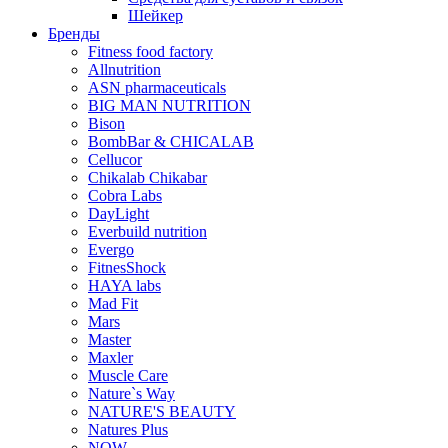
Шейкер
Бренды
Fitness food factory
Allnutrition
ASN pharmaceuticals
BIG MAN NUTRITION
Bison
BombBar & CHICALAB
Cellucor
Chikalab Chikabar
Cobra Labs
DayLight
Everbuild nutrition
Evergo
FitnesShock
HAYA labs
Mad Fit
Mars
Master
Maxler
Muscle Care
Nature`s Way
NATURE'S BEAUTY
Natures Plus
NOW