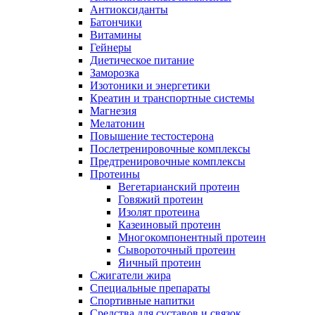
Антиоксиданты
Батончики
Витамины
Гейнеры
Диетическое питание
Заморозка
Изотоники и энергетики
Креатин и транспортные системы
Магнезия
Мелатонин
Повышение тестостерона
Послетренировочные комплексы
Предтренировочные комплексы
Протеины
Вегетарианский протеин
Говяжий протеин
Изолят протеина
Казеиновый протеин
Многокомпонентный протеин
Сывороточный протеин
Яичный протеин
Сжигатели жира
Специальные препараты
Спортивные напитки
Средства для суставов и связок